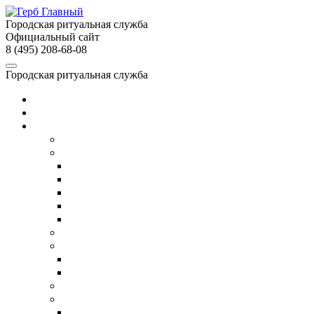
Городская ритуальная служба
Официальный сайт
8 (495) 208-68-08
Городская ритуальная служба
Главная
О службе
Услуги
Собственное производство
Организация похорон
Организация православных похорон
Еврейские похороны в Москве
ВИП-похороны
Организация похорон военных
Недорогие похороны
Кремация
Ритуальный транспорт
Ритуальный автобус
Катафалк
Ритуальный агент
Груз 200
Транспортировка умершего в другой город