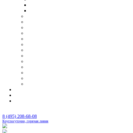
Транспортировка умершего в другую страну
Перевозка тела умершего самолетом
Организация поминок
Бригада сопровождения похорон
Отпевание
Фотопортрет
Панихида
Перезахоронения
Родовые захоронения
Оформление документов
Оплата ритуальных услуг
Аренда шатра
Оркестр на похороны
Бальзамирование и подготовка тела
Изготовление памятников под ключ
Цены
Контакты
Каталог
8 (495) 208-68-08
Круглосуточно, горячая линия