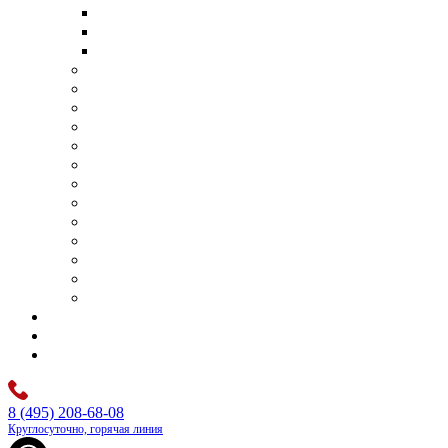
Транспортировка умершего в другой город
Транспортировка умершего в другую страну
Перевозка тела умершего самолетом
Организация поминок
Бригада сопровождения похорон
Отпевание
Фотопортрет
Панихида
Перезахоронения
Родовые захоронения
Оформление документов
Оплата ритуальных услуг
Аренда шатра
Оркестр на похороны
Бальзамирование и подготовка тела
Изготовление памятников под ключ
Цены
Контакты
Каталог
8 (495) 208-68-08
Круглосуточно, горячая линия