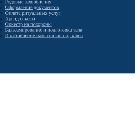
Родовые захоронения
Оформление документов
Оплата ритуальных услуг
Аренда шатра
Оркестр на похороны
Бальзамирование и подготовка тела
Изготовление памятников под ключ