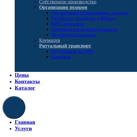
Собственное производство
Организация похорон
Организация православных похорон
Еврейские похороны в Москве
ВИП-похороны
Организация похорон военных
Недорогие похороны
Кремация
Ритуальный транспорт
Ритуальный автобус
Катафалк
Цены
Контакты
Каталог
Главная
Услуги