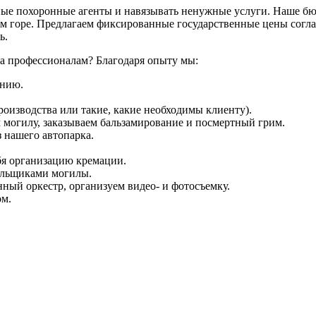
рные похоронные агенты и навязывать ненужные услуги. Наше б
 горе. Предлагаем фиксированные государственные цены согла
ь.
ка профессионалам? Благодаря опыту мы:
ению.
оизводства или такие, какие необходимы клиенту).
 могилу, заказываем бальзамирование и посмертный грим.
 нашего автопарка.
ебя организацию кремации.
пальщиками могилы.
ный оркестр, организуем видео- и фотосъемку.
ом.