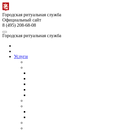
Городская ритуальная служба
Официальный сайт
8 (495) 208-68-08
Городская ритуальная служба
Главная
О службе
Услуги
Собственное производство
Организация похорон
Организация православных похорон
Еврейские похороны в Москве
ВИП-похороны
Организация похорон военных
Недорогие похороны
Кремация
Ритуальный транспорт
Ритуальный автобус
Катафалк
Ритуальный агент
Груз 200