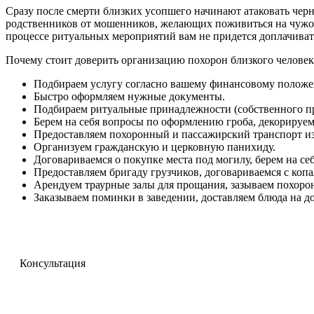
Сразу после смерти близких усопшего начинают атаковать че
родственников от мошенников, желающих поживиться на чужом
процессе ритуальных мероприятий вам не придется доплачиват
Почему стоит доверить организацию похорон близкого челове
Подбираем услугу согласно вашему финансовому полож
Быстро оформляем нужные документы.
Подбираем ритуальные принадлежности (собственного пр
Берем на себя вопросы по оформлению гроба, декорируем
Предоставляем похоронный и пассажирский транспорт из
Организуем гражданскую и церковную панихиду.
Договариваемся о покупке места под могилу, берем на с
Предоставляем бригаду грузчиков, договариваемся с ко
Арендуем траурные залы для прощания, зазываем похорон
Заказываем поминки в заведении, доставляем блюда на д
Консультация