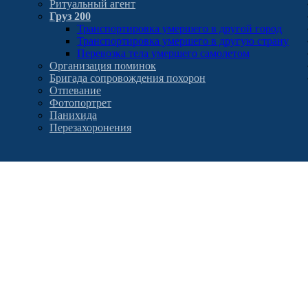
Ритуальный агент
Груз 200
Транспортировка умершего в другой город
Транспортировка умершего в другую страну
Перевозка тела умершего самолетом
Организация поминок
Бригада сопровождения похорон
Отпевание
Фотопортрет
Панихида
Перезахоронения