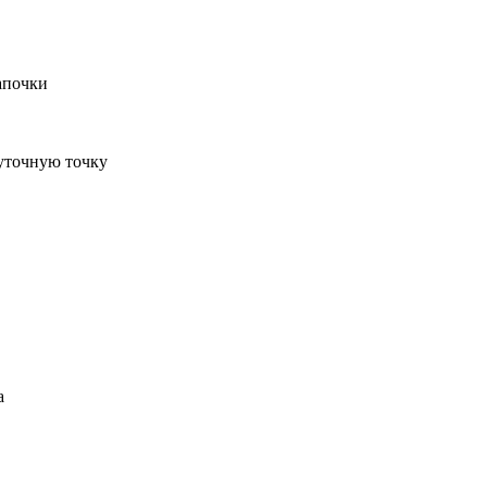
апочки
жуточную точку
а