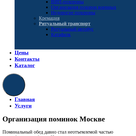
ВИП-похороны
Организация похорон военных
Недорогие похороны
Кремация
Ритуальный транспорт
Ритуальный автобус
Катафалк
Цены
Контакты
Каталог
Главная
Услуги
Организация поминок Москве
Поминальный обед давно стал неотъемлемой частью