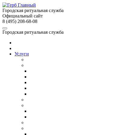
Городская ритуальная служба
Официальный сайт
8 (495) 208-68-08
Городская ритуальная служба
Главная
О службе
Услуги
Собственное производство
Организация похорон
Организация православных похорон
Еврейские похороны в Москве
ВИП-похороны
Организация похорон военных
Недорогие похороны
Кремация
Ритуальный транспорт
Ритуальный автобус
Катафалк
Ритуальный агент
Груз 200
Транспортировка умершего в другой город