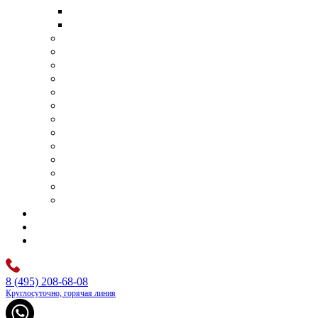
Транспортировка умершего в другую страну
Перевозка тела умершего самолетом
Организация поминок
Бригада сопровождения похорон
Отпевание
Фотопортрет
Панихида
Перезахоронения
Родовые захоронения
Оформление документов
Оплата ритуальных услуг
Аренда шатра
Оркестр на похороны
Бальзамирование и подготовка тела
Изготовление памятников под ключ
Цены
Контакты
Каталог
8 (495) 208-68-08
Круглосуточно, горячая линия